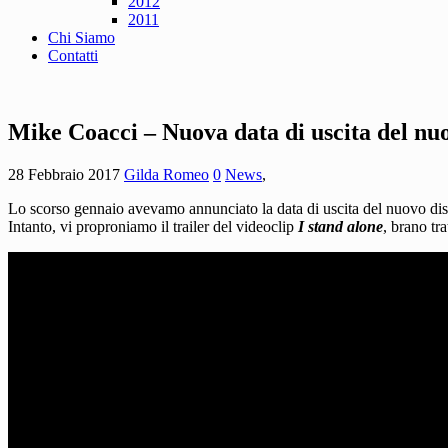
2012
2011
Chi Siamo
Contatti
Mike Coacci – Nuova data di uscita del nu
28 Febbraio 2017
Gilda Romeo
0
News
,
Lo scorso gennaio avevamo annunciato la data di uscita del nuovo dis
Intanto, vi proproniamo il trailer del videoclip
I stand alone
, brano tra