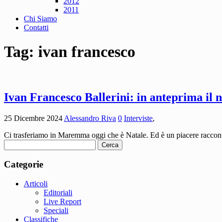
2012
2011
Chi Siamo
Contatti
Tag:
ivan francesco
Ivan Francesco Ballerini: in anteprima il 
25 Dicembre 2024
Alessandro Riva
0
Interviste
,
Ci trasferiamo in Maremma oggi che è Natale. Ed è un piacere racconta
Ricerca
per:
Categorie
Articoli
Editoriali
Live Report
Speciali
Classifiche