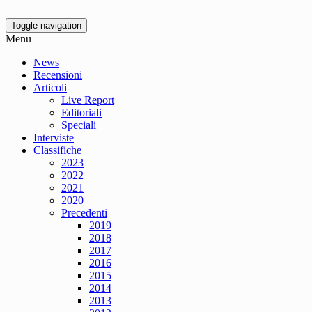
Toggle navigation
Menu
News
Recensioni
Articoli
Live Report
Editoriali
Speciali
Interviste
Classifiche
2023
2022
2021
2020
Precedenti
2019
2018
2017
2016
2015
2014
2013